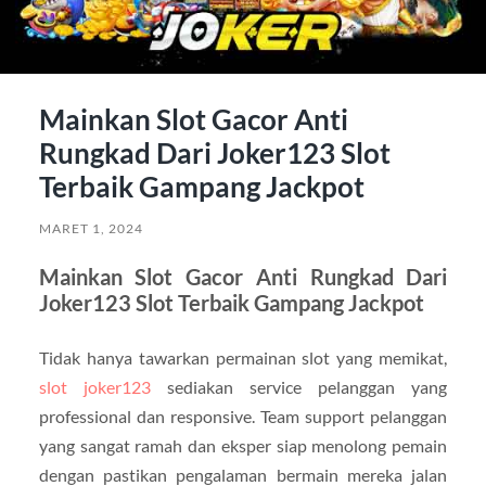
Mainkan Slot Gacor Anti
Rungkad Dari Joker123 Slot
Terbaik Gampang Jackpot
MARET 1, 2024
Mainkan Slot Gacor Anti Rungkad Dari
Joker123 Slot Terbaik Gampang Jackpot
Tidak hanya tawarkan permainan slot yang memikat,
slot joker123
sediakan service pelanggan yang
professional dan responsive. Team support pelanggan
yang sangat ramah dan eksper siap menolong pemain
dengan pastikan pengalaman bermain mereka jalan