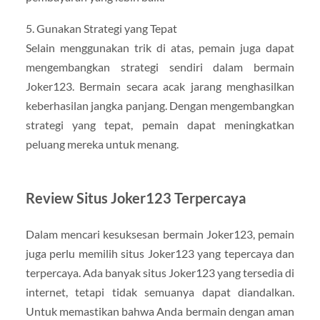
5. Gunakan Strategi yang Tepat
Selain menggunakan trik di atas, pemain juga dapat
mengembangkan strategi sendiri dalam bermain
Joker123. Bermain secara acak jarang menghasilkan
keberhasilan jangka panjang. Dengan mengembangkan
strategi yang tepat, pemain dapat meningkatkan
peluang mereka untuk menang.
Review Situs Joker123 Terpercaya
Dalam mencari kesuksesan bermain Joker123, pemain
juga perlu memilih situs Joker123 yang tepercaya dan
terpercaya. Ada banyak situs Joker123 yang tersedia di
internet, tetapi tidak semuanya dapat diandalkan.
Untuk memastikan bahwa Anda bermain dengan aman