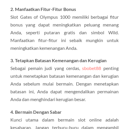
2. Manfaatkan Fitur-Fitur Bonus
Slot Gates of Olympus 1000 memiliki berbagai fitur
bonus yang dapat meningkatkan peluang menang
Anda, seperti putaran gratis dan simbol Wild.
Manfaatkan fitur-fitur ini sebaik mungkin untuk
meningkatkan kemenangan Anda.
3. Tetapkan Batasan Kemenangan dan Kerugian
Sebagai pemain judi yang cerdas,
sbobet88
penting
untuk menetapkan batasan kemenangan dan kerugian
Anda sebelum mulai bermain. Dengan menetapkan
batasan ini, Anda dapat mengendalikan permainan
Anda dan menghindari kerugian besar.
4. Bermain Dengan Sabar
Kunci utama dalam bermain slot online adalah
kesabaran. Jangan terburu-buru dalam mengambil