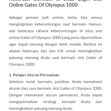
Online Gates Of Olympus 1000
Sebagai pemain judi online, tentu kita semua
menginginkan keberuntungan saat bermain. Namun,
ada beberapa rahasia keberuntungan di situs slot
online Gates of Olympus 1000 yang perlu diperhatikan
agar dapat menang dengan lebih mudah. Berikut ini
adalah beberapa tips dan trik untuk meningkatkan
peluang menang Anda saat bermain slot Gates of
Olympus 1000:
1. Pelajari Aturan Permainan
Sebelum mulai bermain, pastikan Anda memahami
aturan dan cara bermain slot Gates of Olympus 1000.
Dengan memahami aturan permainan, Anda dapat
mengoptimalkan strategi bermain Anda dan
meningkatkan peluang menang Anda.