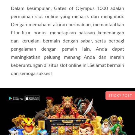
Dalam kesimpulan, Gates of Olympus 1000 adalah
permainan slot online yang menarik dan menghibur.
Dengan memahami aturan permainan, memanfaatkan
fitur-fitur bonus, menetapkan batasan kemenangan
dan kerugian, bermain dengan sabar, serta berbagi
pengalaman dengan pemain lain, Anda dapat
meningkatkan peluang menang Anda dan meraih
keberuntungan di situs slot online ini. Selamat bermain
dan semoga sukses!
STICKY POST