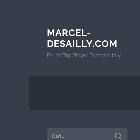
MARCEL-
DESAILLY.COM
Berita Top Player Football Italy
CARI
UNTUK: