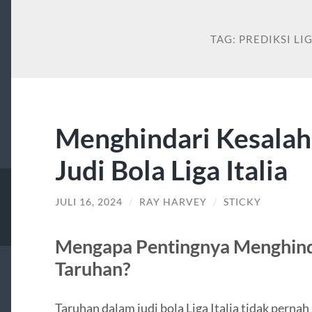
TAG:
PREDIKSI LIG
Menghindari Kesalah
Judi Bola Liga Italia
JULI 16, 2024
/
RAY HARVEY
/
STICKY
Mengapa Pentingnya Menghind
Taruhan?
Taruhan dalam judi bola Liga Italia tidak pern