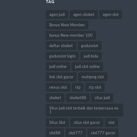
TAG
agen judi
agen sbobet
agen slot
Bonus New Member
bonus New member 100
daftar sbobet
gadunslot
gadunslot login
judi bola
judi online
judi slot online
link slot gacor
mahjong slot
nexus slot
rtp
rtp slot
sbobet
sbobet88
situs judi
Situs judi slot terbaik dan terpercaya no
1
Situs Slot
situs slot gacor
slot
slot88
slot777
slot777 gacor