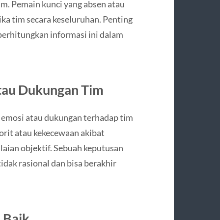
m. Pemain kunci yang absen atau
ka tim secara keseluruhan. Penting
perhitungkan informasi ini dalam
tau Dukungan Tim
n emosi atau dukungan terhadap tim
vorit atau kekecewaan akibat
aian objektif. Sebuah keputusan
idak rasional dan bisa berakhir
 Baik