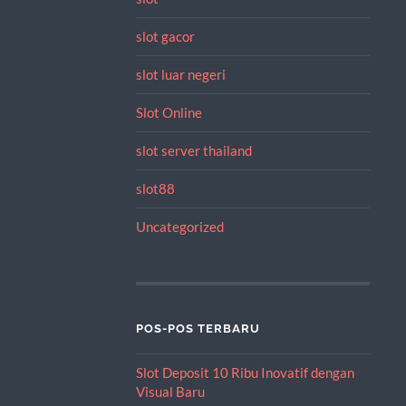
slot gacor
slot luar negeri
Slot Online
slot server thailand
slot88
Uncategorized
POS-POS TERBARU
Slot Deposit 10 Ribu Inovatif dengan
Visual Baru