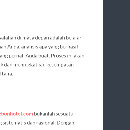
salahan di masa depan adalah belajar
an Anda, analisis apa yang berhasil
 yang pernah Anda buat. Proses ini akan
jak dan meningkatkan kesempatan
talia.
rebonhotel.com
bukanlah sesuatu
 sistematis dan rasional. Dengan