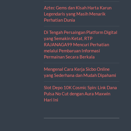
Aztec Gems dan Kisah Harta Karun
Legendaris yang Masih Menarik
Perhatian Dunia
Di Tengah Persaingan Platform Digital
yang Semakin Ketat, RTP
RAJANAGA99 Mencuri Perhatian
melalui Pembaruan Informasi
Permainan Secara Berkala
Mengenal Cara Kerja Sicbo Online
yang Sederhana dan Mudah Dipahami
Slot Depo 10K Cosmic Spin: Link Dana
Pulsa No Cut dengan Aura Maxwin
Hari Ini