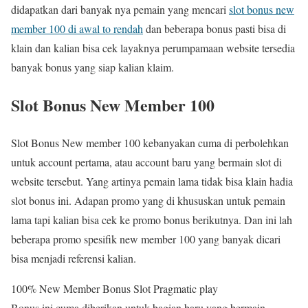
didapatkan dari banyak nya pemain yang mencari
slot bonus new
member 100 di awal to rendah
dan beberapa bonus pasti bisa di
klain dan kalian bisa cek layaknya perumpamaan website tersedia
banyak bonus yang siap kalian klaim.
Slot Bonus New Member 100
Slot Bonus New member 100 kebanyakan cuma di perbolehkan
untuk account pertama, atau account baru yang bermain slot di
website tersebut. Yang artinya pemain lama tidak bisa klain hadia
slot bonus ini. Adapan promo yang di khususkan untuk pemain
lama tapi kalian bisa cek ke promo bonus berikutnya. Dan ini lah
beberapa promo spesifik new member 100 yang banyak dicari
bisa menjadi referensi kalian.
100% New Member Bonus Slot Pragmatic play
Bonus ini cuma diberikan untuk bagian baru yang bermain