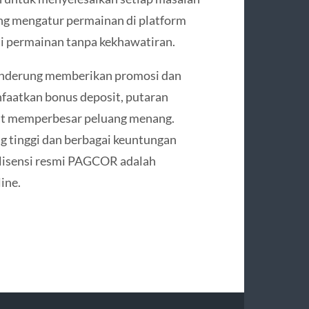
yang mengatur permainan di platform
ti permainan tanpa kekhawatiran.
cenderung memberikan promosi dan
faatkan bonus deposit, putaran
pat memperbesar peluang menang.
g tinggi dan berbagai keuntungan
erlisensi resmi PAGCOR adalah
ine.