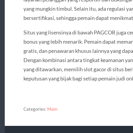
yang mungkin timbul. Selain itu, ada regulasi 
bersertifikasi, sehingga pemain dapat menikma
Situs yang lisensinya di bawah PAGCOR juga 
bonus yang lebih menarik. Pemain dapat meman
gratis, dan penawaran khusus lainnya yang da
Dengan kombinasi antara tingkat keamanan yan
yang ditawarkan, memilih slot gacor di situs b
keputusan yang bijak bagi setiap pemain judi onl
Categories:
Main