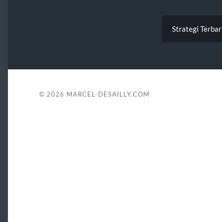
Strategi Terba
© 2026
MARCEL-DESAILLY.COM