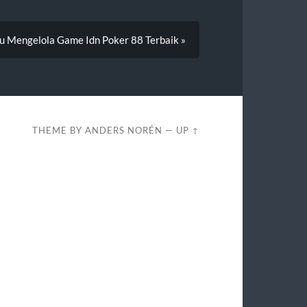
ru Mengelola Game Idn Poker 88 Terbaik »
THEME BY
ANDERS NORÉN
—
UP ↑