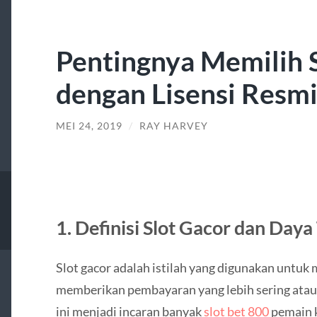
Pentingnya Memilih 
dengan Lisensi Res
MEI 24, 2019
/
RAY HARVEY
1. Definisi Slot Gacor dan Daya
Slot gacor adalah istilah yang digunakan untuk
memberikan pembayaran yang lebih sering atau l
ini menjadi incaran banyak
slot bet 800
pemain 